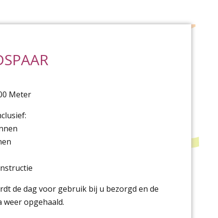
DSPAAR
0
00 Meter
clusief:
ennen
jnen
instructie
dt de dag voor gebruik bij u bezorgd en de
a weer opgehaald.