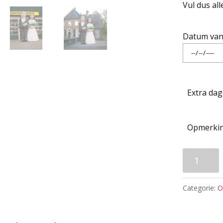
Vul dus all
Datum van
Extra da
Opmerki
BRUIDSPA
aantal
Categorie:
O