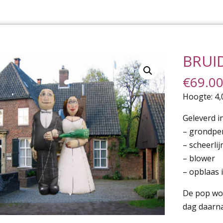
BRUI
€
69.0
Hoogte: 4,
Geleverd in
– grondp
– scheerli
– blower
– opblaas 
De pop wor
dag daarn