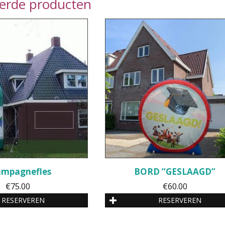
eerde producten
mpagnefles
BORD “GESLAAGD”
€
75.00
€
60.00
RESERVEREN
RESERVEREN