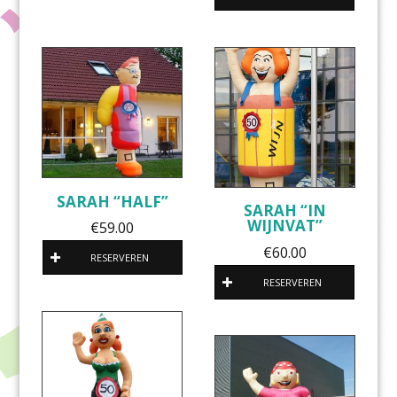
SARAH “HALF”
SARAH “IN
WIJNVAT”
€
59.00
€
60.00
RESERVEREN
RESERVEREN