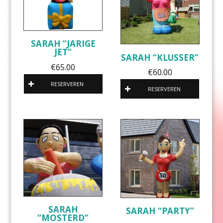
SARAH “JARIGE
JET”
SARAH “KLUSSER”
€
65.00
€
60.00
RESERVEREN
RESERVEREN
SARAH
SARAH “PARTY”
“MOSTERD”